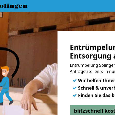
olingen
Entrümpelun
Entsorgung 
Entrümpelung Solingen
Anfrage stellen & in n
✓
Wir helfen Ihne
✓
Schnell & unverb
✓
Finden Sie das 
blitzschnell ko