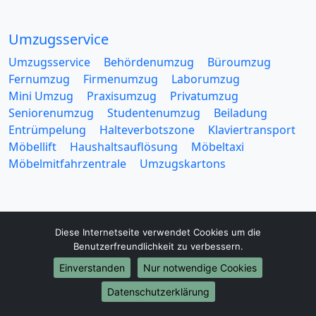
Umzugsservice
Umzugsservice
Behördenumzug
Büroumzug
Fernumzug
Firmenumzug
Laborumzug
Mini Umzug
Praxisumzug
Privatumzug
Seniorenumzug
Studentenumzug
Beiladung
Entrümpelung
Halteverbotszone
Klaviertransport
Möbellift
Haushaltsauflösung
Möbeltaxi
Möbelmitfahrzentrale
Umzugskartons
Diese Internetseite verwendet Cookies um die
Benutzerfreundlichkeit zu verbessern.
Europa-Umzüge
Einverstanden
Nur notwendige Cookies
Umzug von Solingen nach Belarus
Umzug von Solingen nach Belgien
Datenschutzerklärung
Umzug von Solingen nach Bulgarien