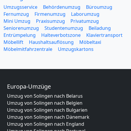
Umzugsservice
Behördenumzug
Büroumzug
Fernumzug
Firmenumzug
Laborumzug
Mini Umzug
Praxisumzug
Privatumzug
Seniorenumzug
Studentenumzug
Beiladung
Entrümpelung
Halteverbotszone
Klaviertransport
Möbellift
Haushaltsauflösung
Möbeltaxi
Möbelmitfahrzentrale
Umzugskartons
Europa-Umzüge
Umzug von Solingen nach Belarus
Umzug von Solingen nach Belgien
Umzug von Solingen nach Bulgarien
Umzug von Solingen nach Dänemark
Umzug von Solingen nach England