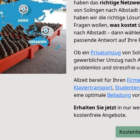
haben das
richtige Netzw
von Solingen nach Albstadt 
haben wir die richtige Lösu
Fragen wollen,
was kostet
nach Albstadt – dann wählen
passende Antwort auf Ihre 
Ob ein
Privatumzug
von Sol
gewerblicher Umzug nach A
problemlos und stressfrei 
Allzeit bereit für Ihren
Firm
Klaviertransport
,
Studente
eine optimale
Beiladung
von
Erhalten Sie jetzt
in nur we
kostenfreie Angebote.
Kostenlo