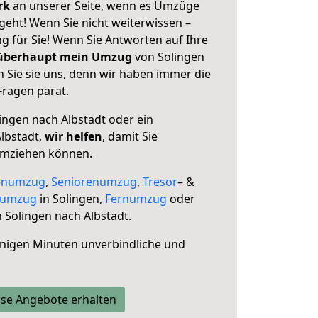
erk
an unserer Seite, wenn es Umzüge
geht! Wenn Sie nicht weiterwissen –
ng für Sie! Wenn Sie Antworten auf Ihre
 überhaupt mein Umzug
von Solingen
 Sie sie uns, denn wir haben immer die
Fragen parat.
ingen nach Albstadt oder ein
lbstadt,
wir helfen
, damit Sie
umziehen können.
enumzug
,
Seniorenumzug
,
Tresor
– &
numzug
in Solingen,
Fernumzug
oder
 Solingen nach Albstadt.
nigen Minuten unverbindliche und
se Angebote erhalten