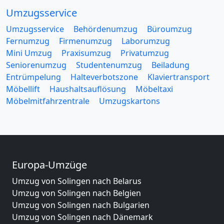
Umzugsservice
Umzugsservice
Behördenumzug
Büroumzug
Fernumzug
Firmenumzug
Laborumzug
Mini Umzug
Praxisumzug
Privatumzug
Seniorenumzug
Studentenumzug
Beiladung
Entrümpelung
Halteverbotszone
Klaviertransport
Möbellift
Haushaltsauflösung
Möbeltaxi
Möbelmitfahrzentrale
Umzugskartons
Europa-Umzüge
Umzug von Solingen nach Belarus
Umzug von Solingen nach Belgien
Umzug von Solingen nach Bulgarien
Umzug von Solingen nach Dänemark