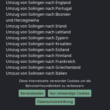
Umzug von Solingen nach England
Umzug von Solingen nach Portugal
Umzug von Solingen nach Bosnien
und Herzegowina
Umzug von Solingen nach Irland
Umzug von Solingen nach Lettland
Umzug von Solingen nach Zypern
Umzug von Solingen nach Kroatien
Umzug von Solingen nach Estland
Umzug von Solingen nach Finnland
Umzug von Solingen nach Frankreich
Umzug von Solingen nach Griechenland
Umzug von Solingen nach Italien
Umzug von Solingen nach Liechtenstein
Diese Internetseite verwendet Cookies um die
Umzug von Solingen nach Luxemburg
Benutzerfreundlichkeit zu verbessern.
Umzug von Solingen nach Niederlande
Einverstanden
Nur notwendige Cookies
Umzug von Solingen nach Norwegen
Datenschutzerklärung
Umzüge-Deutschlandweit