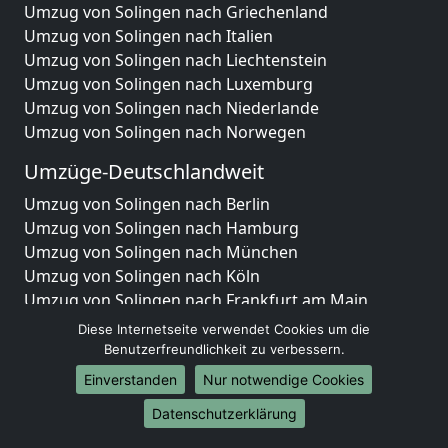
Umzug von Solingen nach Griechenland
Umzug von Solingen nach Italien
Umzug von Solingen nach Liechtenstein
Umzug von Solingen nach Luxemburg
Umzug von Solingen nach Niederlande
Umzug von Solingen nach Norwegen
Umzüge-Deutschlandweit
Umzug von Solingen nach Berlin
Umzug von Solingen nach Hamburg
Umzug von Solingen nach München
Umzug von Solingen nach Köln
Umzug von Solingen nach Frankfurt am Main
Umzug von Solingen nach Stuttgart
Diese Internetseite verwendet Cookies um die
Umzug von Solingen nach Düsseldorf
Benutzerfreundlichkeit zu verbessern.
Umzug von Solingen nach Leipzig
Einverstanden
Nur notwendige Cookies
Umzug von Solingen nach Dortmund
Datenschutzerklärung
Umzug von Solingen nach Essen
Umzug von Solingen nach Bremen