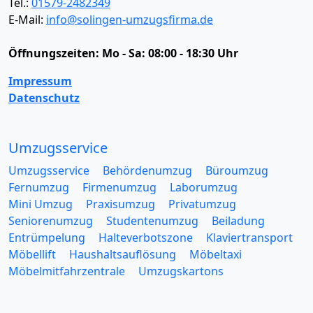
Tel.:
01579-2482349
E-Mail:
info@solingen-umzugsfirma.de
Öffnungszeiten:
Mo - Sa: 08:00 - 18:30 Uhr
Impressum
Datenschutz
Umzugsservice
Umzugsservice
Behördenumzug
Büroumzug
Fernumzug
Firmenumzug
Laborumzug
Mini Umzug
Praxisumzug
Privatumzug
Seniorenumzug
Studentenumzug
Beiladung
Entrümpelung
Halteverbotszone
Klaviertransport
Möbellift
Haushaltsauflösung
Möbeltaxi
Möbelmitfahrzentrale
Umzugskartons