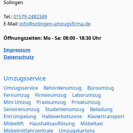
Solingen
Tel.:
01579-2482349
E-Mail:
info@solingen-umzugsfirma.de
Öffnungszeiten:
Mo - Sa: 08:00 - 18:30 Uhr
Impressum
Datenschutz
Umzugsservice
Umzugsservice
Behördenumzug
Büroumzug
Fernumzug
Firmenumzug
Laborumzug
Mini Umzug
Praxisumzug
Privatumzug
Seniorenumzug
Studentenumzug
Beiladung
Entrümpelung
Halteverbotszone
Klaviertransport
Möbellift
Haushaltsauflösung
Möbeltaxi
Möbelmitfahrzentrale
Umzugskartons