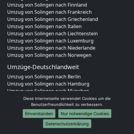
Umzug von Solingen nach Finnland
Umzug von Solingen nach Frankreich
Umzug von Solingen nach Griechenland
Umzug von Solingen nach Italien
Umzug von Solingen nach Liechtenstein
Umzug von Solingen nach Luxemburg
Umzug von Solingen nach Niederlande
Umzug von Solingen nach Norwegen
Umzüge-Deutschlandweit
Umzug von Solingen nach Berlin
Umzug von Solingen nach Hamburg
Umzug von Solingen nach München
Umzug von Solingen nach Köln
Diese Internetseite verwendet Cookies um die
Umzug von Solingen nach Frankfurt am Main
Benutzerfreundlichkeit zu verbessern.
Umzug von Solingen nach Stuttgart
Einverstanden
Nur notwendige Cookies
Umzug von Solingen nach Düsseldorf
Datenschutzerklärung
Umzug von Solingen nach Leipzig
Umzug von Solingen nach Dortmund