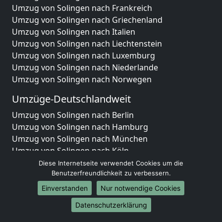
Umzug von Solingen nach Frankreich
Umzug von Solingen nach Griechenland
Umzug von Solingen nach Italien
Umzug von Solingen nach Liechtenstein
Umzug von Solingen nach Luxemburg
Umzug von Solingen nach Niederlande
Umzug von Solingen nach Norwegen
Umzüge-Deutschlandweit
Umzug von Solingen nach Berlin
Umzug von Solingen nach Hamburg
Umzug von Solingen nach München
Umzug von Solingen nach Köln
Umzug von Solingen nach Frankfurt am Main
Diese Internetseite verwendet Cookies um die
Umzug von Solingen nach Stuttgart
Benutzerfreundlichkeit zu verbessern.
Umzug von Solingen nach Düsseldorf
Einverstanden
Nur notwendige Cookies
Umzug von Solingen nach Leipzig
Datenschutzerklärung
Umzug von Solingen nach Dortmund
Umzug von Solingen nach Essen