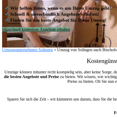
✓
Wir helfen Ihnen, wenn es um Ihren Umzug geht!
✓
Schnell & unverbindlich Angebote erhalten!
✓
Finden Sie das beste Angebot für Ihren Umzug!
blitzschnell kostenlose Angebote erhalten
Umzugsunternehmen Solingen
»
Umzug von Solingen nach Bischofs
Kostengüns
Umzüge können mitunter recht kostspielig sein, aber keine Sorge, d
die besten Angebote und Preise
zu bieten. Wir wissen, wie wichtig
Preise zu bieten. Ob Sie nun
Sparen Sie sich die Zeit – wir kümmern uns darum, dass Sie die b
F