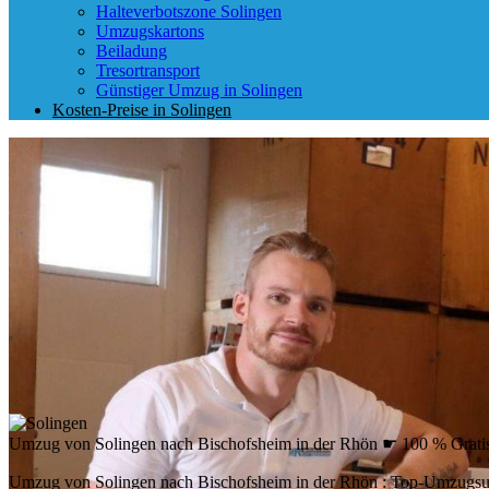
Halteverbotszone Solingen
Umzugskartons
Beiladung
Tresortransport
Günstiger Umzug in Solingen
Kosten-Preise in Solingen
Umzug von Solingen nach Bischofsheim in der Rhön ☛ 100 % Grati
Umzug von Solingen nach Bischofsheim in der Rhön : Top-Umzugsu