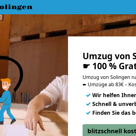
olingen
Umzug von S
☛ 100 % Gra
Umzug von Solingen n
➨ Umzüge ab 83€ – Kos
✓
Wir helfen Ihne
✓
Schnell & unverb
✓
Finden Sie das 
blitzschnell ko