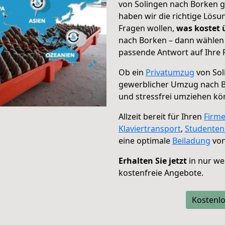
von Solingen nach Borken g
haben wir die richtige Lösu
Fragen wollen,
was kostet
nach Borken – dann wählen 
passende Antwort auf Ihre 
Ob ein
Privatumzug
von Sol
gewerblicher Umzug nach 
und stressfrei umziehen kö
Allzeit bereit für Ihren
Firm
Klaviertransport
,
Studente
eine optimale
Beiladung
von
Erhalten Sie jetzt
in nur we
kostenfreie Angebote.
Kostenlo