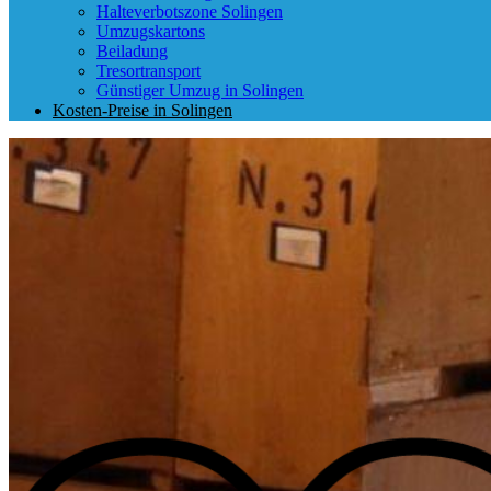
Halteverbotszone Solingen
Umzugskartons
Beiladung
Tresortransport
Günstiger Umzug in Solingen
Kosten-Preise in Solingen