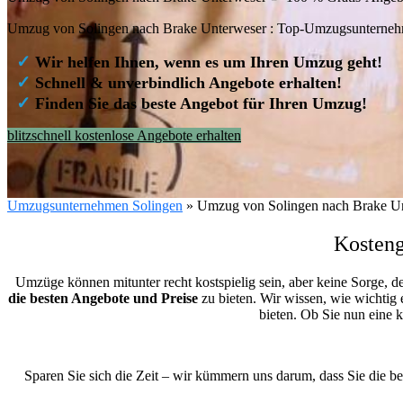
Umzug von Solingen nach Brake Unterweser : Top-Umzugsunterneh
✓
Wir helfen Ihnen, wenn es um Ihren Umzug geht!
✓
Schnell & unverbindlich Angebote erhalten!
✓
Finden Sie das beste Angebot für Ihren Umzug!
blitzschnell kostenlose Angebote erhalten
Umzugsunternehmen Solingen
»
Umzug von Solingen nach Brake U
Kosteng
Umzüge können mitunter recht kostspielig sein, aber keine Sorge, d
die besten Angebote und Preise
zu bieten. Wir wissen, wie wichtig 
bieten. Ob Sie nun eine
Sparen Sie sich die Zeit – wir kümmern uns darum, dass Sie die b