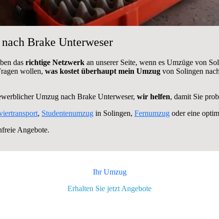
n nach Brake Unterweser
aben das
richtige Netzwerk
an unserer Seite, wenn es Umzüge von Sol
 Fragen wollen,
was kostet überhaupt mein Umzug
von Solingen nach
gewerblicher Umzug nach Brake Unterweser,
wir helfen
, damit Sie pro
viertransport
,
Studentenumzug
in Solingen,
Fernumzug
oder eine opti
nfreie Angebote.
Ihr Umzug
Erhalten Sie jetzt Angebote