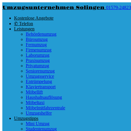
Umzugsunternehmen Solingen
01579-2482
Kostenlose Angebote
✆ Telefon
Leistungen
Behördenumzug
Büroumzug
Fernumzug
Firmenumzug
Laborumzug
Praxisumzug
Privatumzug
Seniorenumzug
Umzugsservice
Entrümpelung
Klaviertransport
Möbellift
Haushaltsauflösung
Möbeltaxi
Möbelmitfahrzentrale
Umzugshelfer
Umzugstipps
Mini Umzug
Studentenumzug