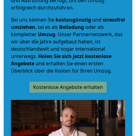
und Ausrüstung verfügt, um den Umzug
erfolgreich durchzuführen.
Bei uns können Sie
kostengünstig
und
stressfrei
umziehen
, sei es als
Beiladung
oder als
kompletter
Umzug
. Unser Partnernetzwerk, das
wir über die Jahre aufgebaut haben, ist
deutschlandweit und sogar international
unterwegs.
Holen Sie sich jetzt kostenlose
Angebote
und erhalten Sie einen ersten
Überblick über die Kosten für Ihren Umzug.
Kostenlose Angebote erhalten