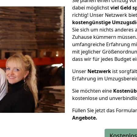
Sie planen einen Umzug vo
dabei möglichst
viel Geld 
richtig! Unser Netzwerk bi
kostengünstige Umzugsdi
Sie sich um nichts anderes 
Zuhause kümmern müssen. W
umfangreiche Erfahrung mi
mit jeglicher Größenordnun
dass wir für jedes Budget 
Unser
Netzwerk
ist sorgfäl
Erfahrung im Umzugsberei
Sie möchten eine
Kostenüb
kostenlose und unverbindli
Füllen Sie jetzt das Formula
Angebote.
Kostenlos