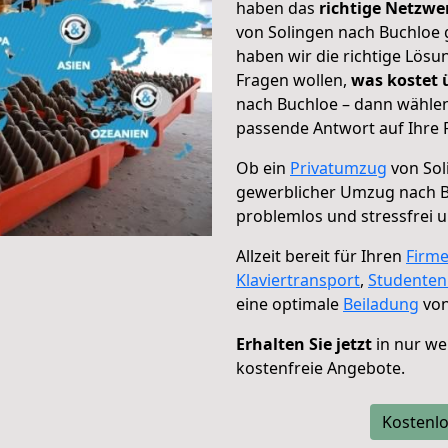
haben das
richtige Netzw
von Solingen nach Buchloe 
haben wir die richtige Lösu
Fragen wollen,
was kostet
nach Buchloe – dann wählen
passende Antwort auf Ihre 
Ob ein
Privatumzug
von Sol
gewerblicher Umzug nach 
problemlos und stressfrei 
Allzeit bereit für Ihren
Firm
Klaviertransport
,
Studente
eine optimale
Beiladung
von
Erhalten Sie jetzt
in nur we
kostenfreie Angebote.
Kostenlo