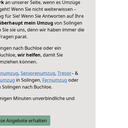
erk
an unserer Seite, wenn es Umzüge
geht! Wenn Sie nicht weiterwissen –
ng für Sie! Wenn Sie Antworten auf Ihre
 überhaupt mein Umzug
von Solingen
 Sie sie uns, denn wir haben immer die
Fragen parat.
ingen nach Buchloe oder ein
Buchloe,
wir helfen
, damit Sie
umziehen können.
enumzug
,
Seniorenumzug
,
Tresor
– &
numzug
in Solingen,
Fernumzug
oder
 Solingen nach Buchloe.
nigen Minuten unverbindliche und
se Angebote erhalten