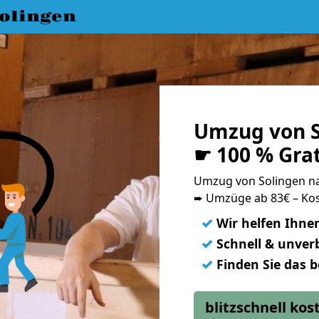
olingen
Umzug von S
☛ 100 % Gra
Umzug von Solingen n
➨ Umzüge ab 83€ – Kos
✓
Wir helfen Ihne
✓
Schnell & unverb
✓
Finden Sie das 
blitzschnell ko