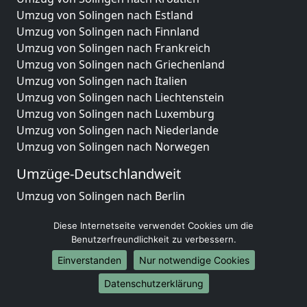
Umzug von Solingen nach Estland
Umzug von Solingen nach Finnland
Umzug von Solingen nach Frankreich
Umzug von Solingen nach Griechenland
Umzug von Solingen nach Italien
Umzug von Solingen nach Liechtenstein
Umzug von Solingen nach Luxemburg
Umzug von Solingen nach Niederlande
Umzug von Solingen nach Norwegen
Umzüge-Deutschlandweit
Umzug von Solingen nach Berlin
Umzug von Solingen nach Hamburg
Diese Internetseite verwendet Cookies um die
Umzug von Solingen nach München
Benutzerfreundlichkeit zu verbessern.
Umzug von Solingen nach Köln
Umzug von Solingen nach Frankfurt am Main
Einverstanden
Nur notwendige Cookies
Umzug von Solingen nach Stuttgart
Datenschutzerklärung
Umzug von Solingen nach Düsseldorf