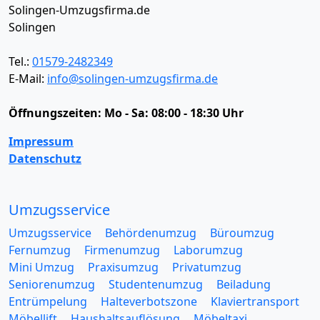
Solingen-Umzugsfirma.de
Solingen
Tel.:
01579-2482349
E-Mail:
info@solingen-umzugsfirma.de
Öffnungszeiten:
Mo - Sa: 08:00 - 18:30 Uhr
Impressum
Datenschutz
Umzugsservice
Umzugsservice
Behördenumzug
Büroumzug
Fernumzug
Firmenumzug
Laborumzug
Mini Umzug
Praxisumzug
Privatumzug
Seniorenumzug
Studentenumzug
Beiladung
Entrümpelung
Halteverbotszone
Klaviertransport
Möbellift
Haushaltsauflösung
Möbeltaxi