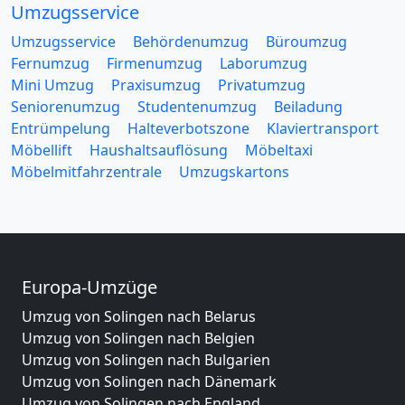
Umzugsservice
Umzugsservice
Behördenumzug
Büroumzug
Fernumzug
Firmenumzug
Laborumzug
Mini Umzug
Praxisumzug
Privatumzug
Seniorenumzug
Studentenumzug
Beiladung
Entrümpelung
Halteverbotszone
Klaviertransport
Möbellift
Haushaltsauflösung
Möbeltaxi
Möbelmitfahrzentrale
Umzugskartons
Europa-Umzüge
Umzug von Solingen nach Belarus
Umzug von Solingen nach Belgien
Umzug von Solingen nach Bulgarien
Umzug von Solingen nach Dänemark
Umzug von Solingen nach England