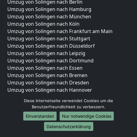
Umzug von Solingen nach Berlin
Umzug von Solingen nach Hamburg
Umzug von Solingen nach München
Umzug von Solingen nach Köln
Umzug von Solingen nach Frankfurt am Main
Umzug von Solingen nach Stuttgart
Umzug von Solingen nach Düsseldorf
Umzug von Solingen nach Leipzig
Umzug von Solingen nach Dortmund
Umzug von Solingen nach Essen
Umzug von Solingen nach Bremen
Umzug von Solingen nach Dresden
Umzug von Solingen nach Hannover
Umzug von Solingen nach Nürnberg
Diese Internetseite verwendet Cookies um die
Umzug von Solingen nach Duisburg
Benutzerfreundlichkeit zu verbessern.
Umzug von Solingen nach Bochum
Einverstanden
Nur notwendige Cookies
Umzug von Solingen nach Wuppertal
Umzug von Solingen nach Bielefeld
Datenschutzerklärung
Umzug von Solingen nach Bonn