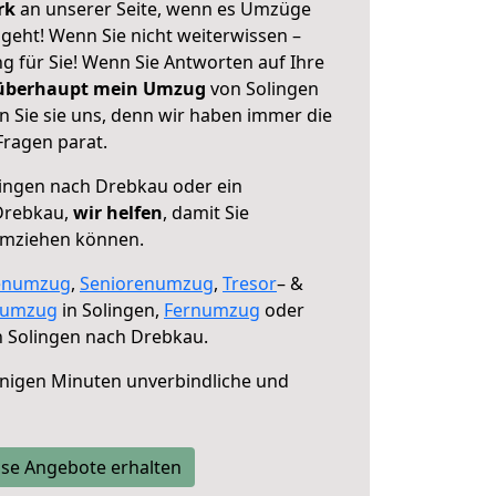
erk
an unserer Seite, wenn es Umzüge
geht! Wenn Sie nicht weiterwissen –
ng für Sie! Wenn Sie Antworten auf Ihre
 überhaupt mein Umzug
von Solingen
 Sie sie uns, denn wir haben immer die
Fragen parat.
ingen nach Drebkau oder ein
Drebkau,
wir helfen
, damit Sie
umziehen können.
enumzug
,
Seniorenumzug
,
Tresor
– &
numzug
in Solingen,
Fernumzug
oder
 Solingen nach Drebkau.
nigen Minuten unverbindliche und
se Angebote erhalten