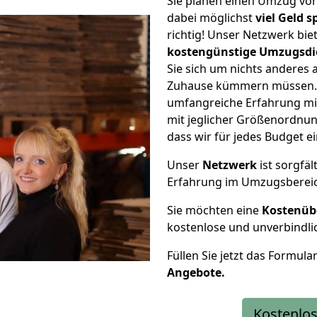
Sie planen einen Umzug vo
dabei möglichst
viel Geld 
richtig! Unser Netzwerk bi
kostengünstige Umzugsdi
Sie sich um nichts anderes 
Zuhause kümmern müssen. W
umfangreiche Erfahrung m
mit jeglicher Größenordnun
dass wir für jedes Budget 
Unser
Netzwerk
ist sorgfäl
Erfahrung im Umzugsberei
Sie möchten eine
Kostenüb
kostenlose und unverbindli
Füllen Sie jetzt das Formula
Angebote.
Kostenlos