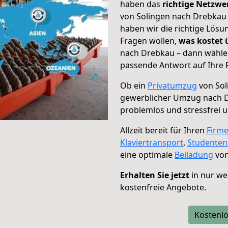
haben das
richtige Netzw
von Solingen nach Drebkau 
haben wir die richtige Lösu
Fragen wollen,
was kostet
nach Drebkau – dann wählen
passende Antwort auf Ihre 
Ob ein
Privatumzug
von Sol
gewerblicher Umzug nach 
problemlos und stressfrei 
Allzeit bereit für Ihren
Firm
Klaviertransport
,
Studente
eine optimale
Beiladung
von
Erhalten Sie jetzt
in nur we
kostenfreie Angebote.
Kostenlo