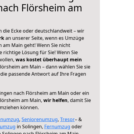
nach Flörsheim am
 die Ecke oder deutschlandweit – wir
erk
an unserer Seite, wenn es Umzüge
m am Main geht! Wenn Sie nicht
e richtige Lösung für Sie! Wenn Sie
wollen,
was kostet überhaupt mein
lörsheim am Main – dann wählen Sie sie
die passende Antwort auf Ihre Fragen
ingen nach Flörsheim am Main oder ein
Flörsheim am Main,
wir helfen
, damit Sie
umziehen können.
enumzug
,
Seniorenumzug
,
Tresor
– &
numzug
in Solingen,
Fernumzug
oder
 Solingen nach Flörsheim am Main.