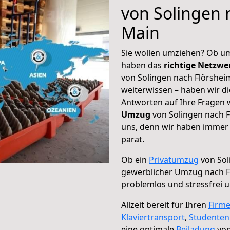
von Solingen 
Main
Sie wollen umziehen? Ob um
haben das
richtige Netzw
von Solingen nach Flörshei
weiterwissen – haben wir di
Antworten auf Ihre Fragen 
Umzug
von Solingen nach F
uns, denn wir haben immer 
parat.
Ob ein
Privatumzug
von Sol
gewerblicher Umzug nach 
problemlos und stressfrei 
Allzeit bereit für Ihren
Firm
Klaviertransport
,
Studente
eine optimale
Beiladung
von