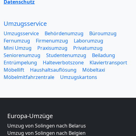
Datenschutz
Umzugsservice
Umzugsservice
Behördenumzug
Büroumzug
Fernumzug
Firmenumzug
Laborumzug
Mini Umzug
Praxisumzug
Privatumzug
Seniorenumzug
Studentenumzug
Beiladung
Entrümpelung
Halteverbotszone
Klaviertransport
Möbellift
Haushaltsauflösung
Möbeltaxi
Möbelmitfahrzentrale
Umzugskartons
Europa-Umzüge
Umzug von Solingen nach Belarus
Umzug von Solingen nach Belgien