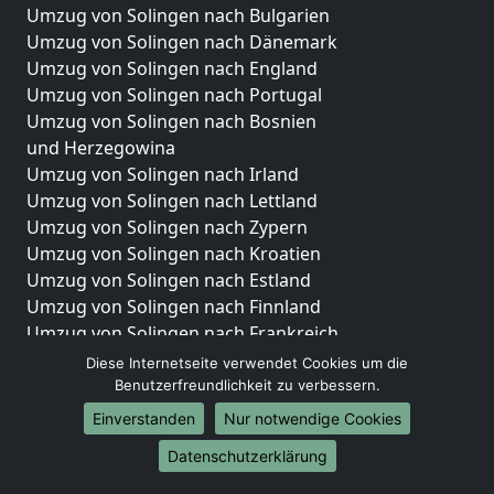
Umzug von Solingen nach Bulgarien
Umzug von Solingen nach Dänemark
Umzug von Solingen nach England
Umzug von Solingen nach Portugal
Umzug von Solingen nach Bosnien
und Herzegowina
Umzug von Solingen nach Irland
Umzug von Solingen nach Lettland
Umzug von Solingen nach Zypern
Umzug von Solingen nach Kroatien
Umzug von Solingen nach Estland
Umzug von Solingen nach Finnland
Umzug von Solingen nach Frankreich
Umzug von Solingen nach Griechenland
Diese Internetseite verwendet Cookies um die
Umzug von Solingen nach Italien
Benutzerfreundlichkeit zu verbessern.
Umzug von Solingen nach Liechtenstein
Einverstanden
Nur notwendige Cookies
Umzug von Solingen nach Luxemburg
Datenschutzerklärung
Umzug von Solingen nach Niederlande
Umzug von Solingen nach Norwegen