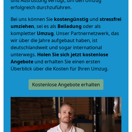
und Ausrüstung verfügt, um den Umzug
erfolgreich durchzuführen.
Bei uns können Sie
kostengünstig
und
stressfrei
umziehen
, sei es als
Beiladung
oder als
kompletter
Umzug
. Unser Partnernetzwerk, das
wir über die Jahre aufgebaut haben, ist
deutschlandweit und sogar international
unterwegs.
Holen Sie sich jetzt kostenlose
Angebote
und erhalten Sie einen ersten
Überblick über die Kosten für Ihren Umzug.
Kostenlose Angebote erhalten