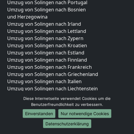
Umzug von Solingen nach Portugal
Umzug von Solingen nach Bosnien
und Herzegowina
Umzug von Solingen nach Irland
Umzug von Solingen nach Lettland
Umzug von Solingen nach Zypern
Umzug von Solingen nach Kroatien
Umzug von Solingen nach Estland
Umzug von Solingen nach Finnland
Umzug von Solingen nach Frankreich
Umzug von Solingen nach Griechenland
Umzug von Solingen nach Italien
Umzug von Solingen nach Liechtenstein
Umzug von Solingen nach Luxemburg
Diese Internetseite verwendet Cookies um die
Umzug von Solingen nach Niederlande
Benutzerfreundlichkeit zu verbessern.
Umzug von Solingen nach Norwegen
Einverstanden
Nur notwendige Cookies
Umzüge-Deutschlandweit
Datenschutzerklärung
Umzug von Solingen nach Berlin