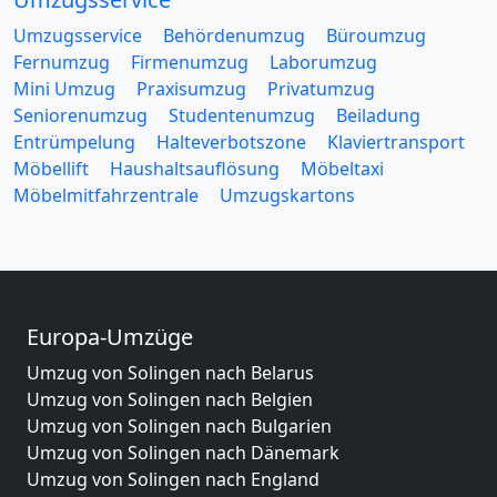
Umzugsservice
Behördenumzug
Büroumzug
Fernumzug
Firmenumzug
Laborumzug
Mini Umzug
Praxisumzug
Privatumzug
Seniorenumzug
Studentenumzug
Beiladung
Entrümpelung
Halteverbotszone
Klaviertransport
Möbellift
Haushaltsauflösung
Möbeltaxi
Möbelmitfahrzentrale
Umzugskartons
Europa-Umzüge
Umzug von Solingen nach Belarus
Umzug von Solingen nach Belgien
Umzug von Solingen nach Bulgarien
Umzug von Solingen nach Dänemark
Umzug von Solingen nach England