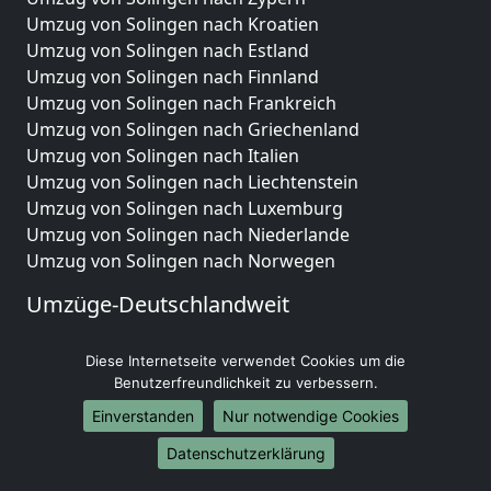
Umzug von Solingen nach Kroatien
Umzug von Solingen nach Estland
Umzug von Solingen nach Finnland
Umzug von Solingen nach Frankreich
Umzug von Solingen nach Griechenland
Umzug von Solingen nach Italien
Umzug von Solingen nach Liechtenstein
Umzug von Solingen nach Luxemburg
Umzug von Solingen nach Niederlande
Umzug von Solingen nach Norwegen
Umzüge-Deutschlandweit
Umzug von Solingen nach Berlin
Diese Internetseite verwendet Cookies um die
Umzug von Solingen nach Hamburg
Benutzerfreundlichkeit zu verbessern.
Umzug von Solingen nach München
Umzug von Solingen nach Köln
Einverstanden
Nur notwendige Cookies
Umzug von Solingen nach Frankfurt am Main
Datenschutzerklärung
Umzug von Solingen nach Stuttgart