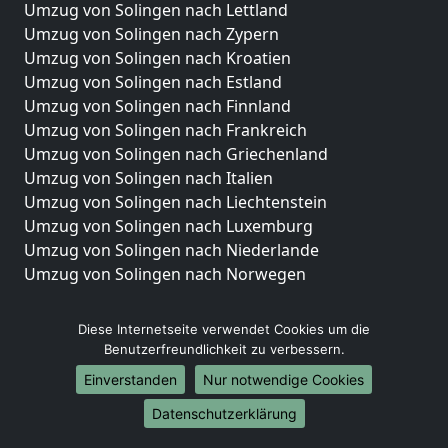
Umzug von Solingen nach Lettland
Umzug von Solingen nach Zypern
Umzug von Solingen nach Kroatien
Umzug von Solingen nach Estland
Umzug von Solingen nach Finnland
Umzug von Solingen nach Frankreich
Umzug von Solingen nach Griechenland
Umzug von Solingen nach Italien
Umzug von Solingen nach Liechtenstein
Umzug von Solingen nach Luxemburg
Umzug von Solingen nach Niederlande
Umzug von Solingen nach Norwegen
Umzüge-Deutschlandweit
Diese Internetseite verwendet Cookies um die
Umzug von Solingen nach Berlin
Benutzerfreundlichkeit zu verbessern.
Umzug von Solingen nach Hamburg
Einverstanden
Nur notwendige Cookies
Umzug von Solingen nach München
Datenschutzerklärung
Umzug von Solingen nach Köln
Umzug von Solingen nach Frankfurt am Main