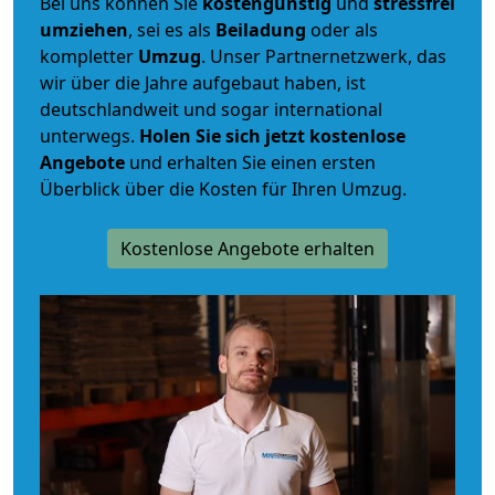
Bei uns können Sie
kostengünstig
und
stressfrei
umziehen
, sei es als
Beiladung
oder als
kompletter
Umzug
. Unser Partnernetzwerk, das
wir über die Jahre aufgebaut haben, ist
deutschlandweit und sogar international
unterwegs.
Holen Sie sich jetzt kostenlose
Angebote
und erhalten Sie einen ersten
Überblick über die Kosten für Ihren Umzug.
Kostenlose Angebote erhalten