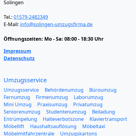
Solingen
Tel.:
01579-2482349
E-Mail:
info@solingen-umzugsfirma.de
Öffnungszeiten:
Mo - Sa: 08:00 - 18:30 Uhr
Impressum
Datenschutz
Umzugsservice
Umzugsservice
Behördenumzug
Büroumzug
Fernumzug
Firmenumzug
Laborumzug
Mini Umzug
Praxisumzug
Privatumzug
Seniorenumzug
Studentenumzug
Beiladung
Entrümpelung
Halteverbotszone
Klaviertransport
Möbellift
Haushaltsauflösung
Möbeltaxi
Möbelmitfahrzentrale
Umzugskartons