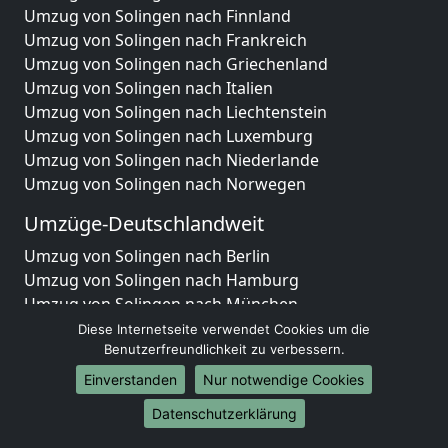
Umzug von Solingen nach Finnland
Umzug von Solingen nach Frankreich
Umzug von Solingen nach Griechenland
Umzug von Solingen nach Italien
Umzug von Solingen nach Liechtenstein
Umzug von Solingen nach Luxemburg
Umzug von Solingen nach Niederlande
Umzug von Solingen nach Norwegen
Umzüge-Deutschlandweit
Umzug von Solingen nach Berlin
Umzug von Solingen nach Hamburg
Umzug von Solingen nach München
Umzug von Solingen nach Köln
Diese Internetseite verwendet Cookies um die
Umzug von Solingen nach Frankfurt am Main
Benutzerfreundlichkeit zu verbessern.
Umzug von Solingen nach Stuttgart
Einverstanden
Nur notwendige Cookies
Umzug von Solingen nach Düsseldorf
Datenschutzerklärung
Umzug von Solingen nach Leipzig
Umzug von Solingen nach Dortmund