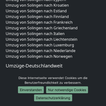
Umzug von Solingen nach Kroatien
Umzug von Solingen nach Estland
Umzug von Solingen nach Finnland
Umzug von Solingen nach Frankreich
Umzug von Solingen nach Griechenland
Umzug von Solingen nach Italien
Umzug von Solingen nach Liechtenstein
Umzug von Solingen nach Luxemburg
Umzug von Solingen nach Niederlande
Umzug von Solingen nach Norwegen
Umzüge-Deutschlandweit
Umzug von Solingen nach Berlin
Diese Internetseite verwendet Cookies um die
Umzug von Solingen nach Hamburg
Benutzerfreundlichkeit zu verbessern.
Umzug von Solingen nach München
Umzug von Solingen nach Köln
Einverstanden
Nur notwendige Cookies
Umzug von Solingen nach Frankfurt am Main
Datenschutzerklärung
Umzug von Solingen nach Stuttgart