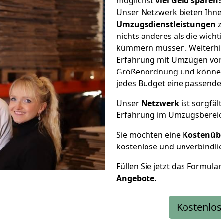
möglichst
viel Geld sparen
Unser Netzwerk bieten Ihn
Umzugsdienstleistungen
z
nichts anderes als die wic
kümmern müssen. Weiterhin
Erfahrung mit Umzügen von 
Größenordnung und können 
jedes Budget eine passende
Unser
Netzwerk
ist sorgfäl
Erfahrung im Umzugsberei
Sie möchten eine
Kostenüb
kostenlose und unverbindli
Füllen Sie jetzt das Formula
Angebote.
Kostenlos