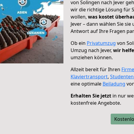
von Solingen nach Jever geh
wir die richtige Lösung für
wollen,
was kostet überh
Jever – dann wählen Sie si
Antwort auf Ihre Fragen par
Ob ein
Privatumzug
von Sol
Umzug nach Jever,
wir helf
umziehen können.
Allzeit bereit für Ihren
Firm
Klaviertransport
,
Studente
eine optimale
Beiladung
von
Erhalten Sie jetzt
in nur we
kostenfreie Angebote.
Kostenlo