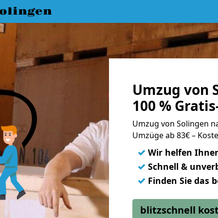
olingen
Umzug von S
100 % Grati
Umzug von Solingen n
Umzüge ab 83€ – Koste
✓
Wir helfen Ihne
✓
Schnell & unverb
✓
Finden Sie das 
blitzschnell ko