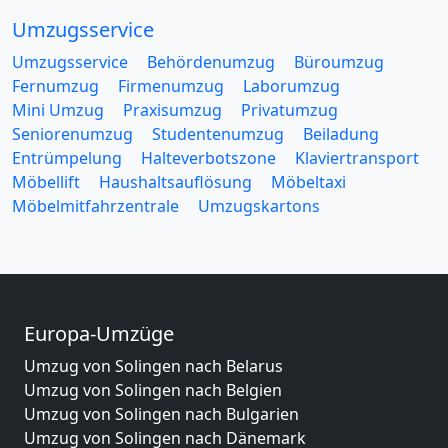
Umzugsservice
Umzugsservice
Behördenumzug
Büroumzug
Fernumzug
Firmenumzug
Laborumzug
Mini Umzug
Praxisumzug
Privatumzug
Seniorenumzug
Studentenumzug
Beiladung
Entrümpelung
Halteverbotszone
Klaviertransport
Möbellift
Haushaltsauflösung
Möbeltaxi
Möbelmitfahrzentrale
Umzugskartons
Europa-Umzüge
Umzug von Solingen nach Belarus
Umzug von Solingen nach Belgien
Umzug von Solingen nach Bulgarien
Umzug von Solingen nach Dänemark