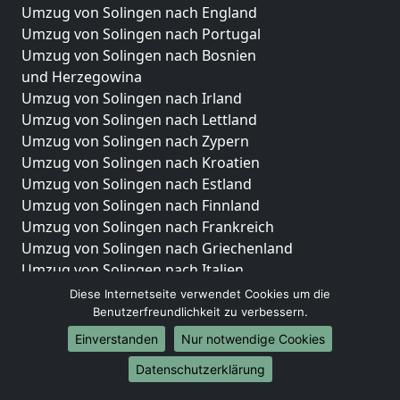
Umzug von Solingen nach England
Umzug von Solingen nach Portugal
Umzug von Solingen nach Bosnien
und Herzegowina
Umzug von Solingen nach Irland
Umzug von Solingen nach Lettland
Umzug von Solingen nach Zypern
Umzug von Solingen nach Kroatien
Umzug von Solingen nach Estland
Umzug von Solingen nach Finnland
Umzug von Solingen nach Frankreich
Umzug von Solingen nach Griechenland
Umzug von Solingen nach Italien
Umzug von Solingen nach Liechtenstein
Diese Internetseite verwendet Cookies um die
Umzug von Solingen nach Luxemburg
Benutzerfreundlichkeit zu verbessern.
Umzug von Solingen nach Niederlande
Einverstanden
Nur notwendige Cookies
Umzug von Solingen nach Norwegen
Datenschutzerklärung
Umzüge-Deutschlandweit