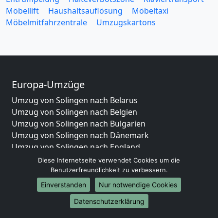
Möbellift
Haushaltsauflösung
Möbeltaxi
Möbelmitfahrzentrale
Umzugskartons
Europa-Umzüge
Umzug von Solingen nach Belarus
Umzug von Solingen nach Belgien
Umzug von Solingen nach Bulgarien
Umzug von Solingen nach Dänemark
Umzug von Solingen nach England
Umzug von Solingen nach Portugal
Diese Internetseite verwendet Cookies um die
Umzug von Solingen nach Bosnien
Benutzerfreundlichkeit zu verbessern.
und Herzegowina
Einverstanden
Nur notwendige Cookies
Umzug von Solingen nach Irland
Datenschutzerklärung
Umzug von Solingen nach Lettland
Umzug von Solingen nach Zypern