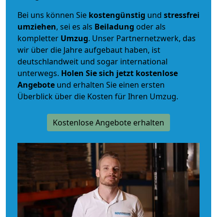
Bei uns können Sie
kostengünstig
und
stressfrei
umziehen
, sei es als
Beiladung
oder als
kompletter
Umzug
. Unser Partnernetzwerk, das
wir über die Jahre aufgebaut haben, ist
deutschlandweit und sogar international
unterwegs.
Holen Sie sich jetzt kostenlose
Angebote
und erhalten Sie einen ersten
Überblick über die Kosten für Ihren Umzug.
Kostenlose Angebote erhalten