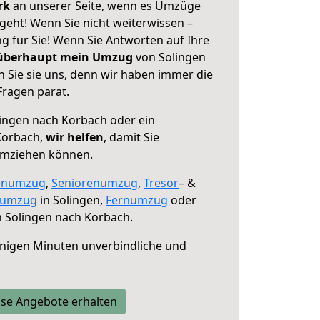
erk
an unserer Seite, wenn es Umzüge
geht! Wenn Sie nicht weiterwissen –
ng für Sie! Wenn Sie Antworten auf Ihre
 überhaupt mein Umzug
von Solingen
 Sie sie uns, denn wir haben immer die
Fragen parat.
ingen nach Korbach oder ein
Korbach,
wir helfen
, damit Sie
umziehen können.
enumzug
,
Seniorenumzug
,
Tresor
– &
numzug
in Solingen,
Fernumzug
oder
 Solingen nach Korbach.
nigen Minuten unverbindliche und
se Angebote erhalten