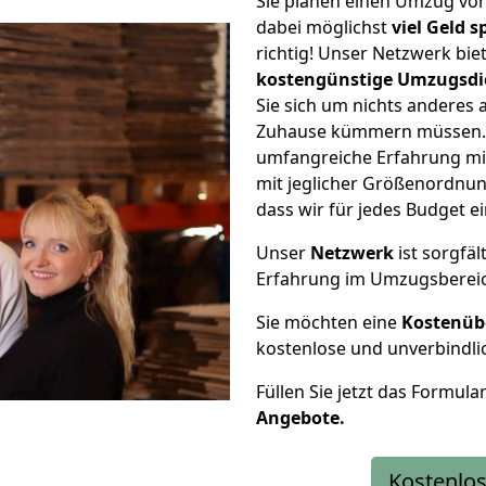
Sie planen einen Umzug vo
dabei möglichst
viel Geld 
richtig! Unser Netzwerk bi
kostengünstige Umzugsdi
Sie sich um nichts anderes 
Zuhause kümmern müssen. W
umfangreiche Erfahrung mi
mit jeglicher Größenordnun
dass wir für jedes Budget 
Unser
Netzwerk
ist sorgfäl
Erfahrung im Umzugsberei
Sie möchten eine
Kostenüb
kostenlose und unverbindli
Füllen Sie jetzt das Formula
Angebote.
Kostenlos