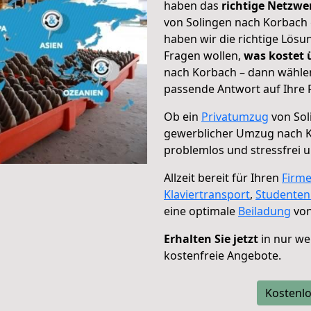
haben das
richtige Netzw
von Solingen nach Korbach 
haben wir die richtige Lösu
Fragen wollen,
was kostet
nach Korbach – dann wählen
passende Antwort auf Ihre 
Ob ein
Privatumzug
von Sol
gewerblicher Umzug nach 
problemlos und stressfrei 
Allzeit bereit für Ihren
Firm
Klaviertransport
,
Studente
eine optimale
Beiladung
von
Erhalten Sie jetzt
in nur we
kostenfreie Angebote.
Kostenlo