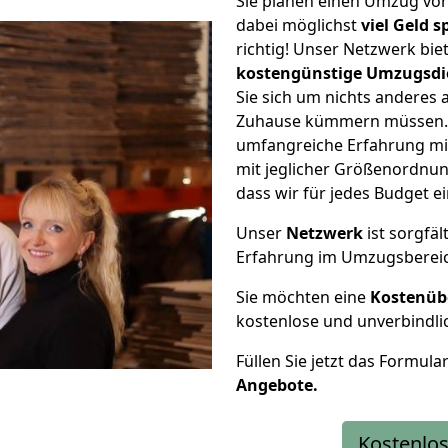
Sie planen einen Umzug von
dabei möglichst
viel Geld 
richtig! Unser Netzwerk bi
kostengünstige Umzugsdi
Sie sich um nichts anderes 
Zuhause kümmern müssen. W
umfangreiche Erfahrung mi
mit jeglicher Größenordnun
dass wir für jedes Budget 
Unser
Netzwerk
ist sorgfäl
Erfahrung im Umzugsberei
Sie möchten eine
Kostenüb
kostenlose und unverbindli
Füllen Sie jetzt das Formula
Angebote.
Kostenlos