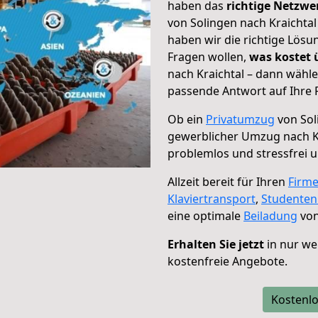
haben das
richtige Netzw
von Solingen nach Kraichtal
haben wir die richtige Lösu
Fragen wollen,
was kostet
nach Kraichtal – dann wähle
passende Antwort auf Ihre 
Ob ein
Privatumzug
von Sol
gewerblicher Umzug nach K
problemlos und stressfrei 
Allzeit bereit für Ihren
Firm
Klaviertransport
,
Studente
eine optimale
Beiladung
von
Erhalten Sie jetzt
in nur we
kostenfreie Angebote.
Kostenlo