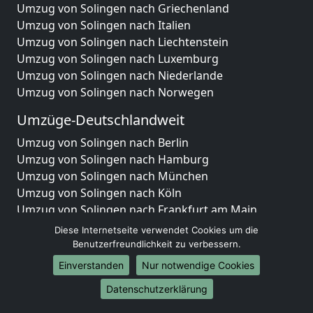
Umzug von Solingen nach Griechenland
Umzug von Solingen nach Italien
Umzug von Solingen nach Liechtenstein
Umzug von Solingen nach Luxemburg
Umzug von Solingen nach Niederlande
Umzug von Solingen nach Norwegen
Umzüge-Deutschlandweit
Umzug von Solingen nach Berlin
Umzug von Solingen nach Hamburg
Umzug von Solingen nach München
Umzug von Solingen nach Köln
Umzug von Solingen nach Frankfurt am Main
Umzug von Solingen nach Stuttgart
Diese Internetseite verwendet Cookies um die
Umzug von Solingen nach Düsseldorf
Benutzerfreundlichkeit zu verbessern.
Umzug von Solingen nach Leipzig
Einverstanden
Nur notwendige Cookies
Umzug von Solingen nach Dortmund
Datenschutzerklärung
Umzug von Solingen nach Essen
Umzug von Solingen nach Bremen