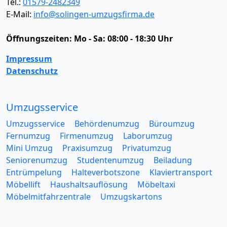
Tel.:
01579-2482349
E-Mail:
info@solingen-umzugsfirma.de
Öffnungszeiten:
Mo - Sa: 08:00 - 18:30 Uhr
Impressum
Datenschutz
Umzugsservice
Umzugsservice
Behördenumzug
Büroumzug
Fernumzug
Firmenumzug
Laborumzug
Mini Umzug
Praxisumzug
Privatumzug
Seniorenumzug
Studentenumzug
Beiladung
Entrümpelung
Halteverbotszone
Klaviertransport
Möbellift
Haushaltsauflösung
Möbeltaxi
Möbelmitfahrzentrale
Umzugskartons