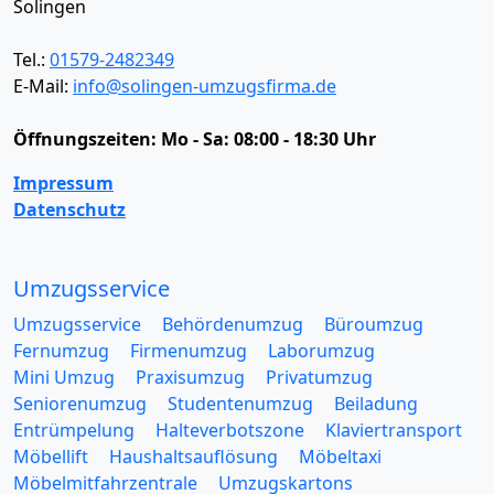
Solingen
Tel.:
01579-2482349
E-Mail:
info@solingen-umzugsfirma.de
Öffnungszeiten:
Mo - Sa: 08:00 - 18:30 Uhr
Impressum
Datenschutz
Umzugsservice
Umzugsservice
Behördenumzug
Büroumzug
Fernumzug
Firmenumzug
Laborumzug
Mini Umzug
Praxisumzug
Privatumzug
Seniorenumzug
Studentenumzug
Beiladung
Entrümpelung
Halteverbotszone
Klaviertransport
Möbellift
Haushaltsauflösung
Möbeltaxi
Möbelmitfahrzentrale
Umzugskartons