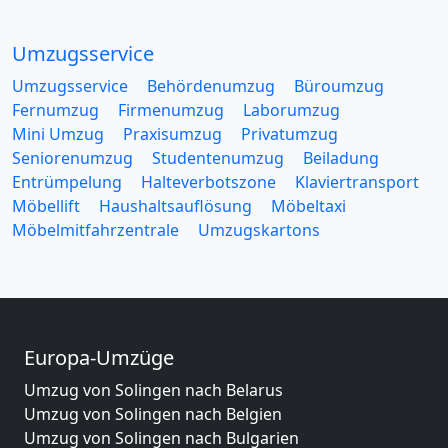
Umzugsservice
Umzugsservice
Behördenumzug
Büroumzug
Fernumzug
Firmenumzug
Laborumzug
Mini Umzug
Praxisumzug
Privatumzug
Seniorenumzug
Studentenumzug
Beiladung
Entrümpelung
Halteverbotszone
Klaviertransport
Möbellift
Haushaltsauflösung
Möbeltaxi
Möbelmitfahrzentrale
Umzugskartons
Europa-Umzüge
Umzug von Solingen nach Belarus
Umzug von Solingen nach Belgien
Umzug von Solingen nach Bulgarien