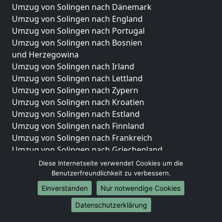
Umzug von Solingen nach Dänemark
Umzug von Solingen nach England
Umzug von Solingen nach Portugal
Umzug von Solingen nach Bosnien
und Herzegowina
Umzug von Solingen nach Irland
Umzug von Solingen nach Lettland
Umzug von Solingen nach Zypern
Umzug von Solingen nach Kroatien
Umzug von Solingen nach Estland
Umzug von Solingen nach Finnland
Umzug von Solingen nach Frankreich
Umzug von Solingen nach Griechenland
Umzug von Solingen nach Italien
Diese Internetseite verwendet Cookies um die
Umzug von Solingen nach Liechtenstein
Benutzerfreundlichkeit zu verbessern.
Umzug von Solingen nach Luxemburg
Einverstanden
Nur notwendige Cookies
Umzug von Solingen nach Niederlande
Datenschutzerklärung
Umzug von Solingen nach Norwegen