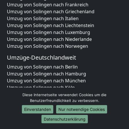
Umzug von Solingen nach Frankreich
Umzug von Solingen nach Griechenland
Umzug von Solingen nach Italien
Umzug von Solingen nach Liechtenstein
Umzug von Solingen nach Luxemburg
Umzug von Solingen nach Niederlande
Umzug von Solingen nach Norwegen
Umzüge-Deutschlandweit
Umzug von Solingen nach Berlin
Umzug von Solingen nach Hamburg
Umzug von Solingen nach München
Umzug von Solingen nach Köln
Umzug von Solingen nach Frankfurt am Main
Diese Internetseite verwendet Cookies um die
Umzug von Solingen nach Stuttgart
Benutzerfreundlichkeit zu verbessern.
Umzug von Solingen nach Düsseldorf
Einverstanden
Nur notwendige Cookies
Umzug von Solingen nach Leipzig
Datenschutzerklärung
Umzug von Solingen nach Dortmund
Umzug von Solingen nach Essen