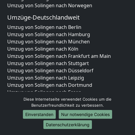
Umzug von Solingen nach Norwegen
Umzüge-Deutschlandweit
Umzug von Solingen nach Berlin
Umzug von Solingen nach Hamburg
Umzug von Solingen nach München
Umzug von Solingen nach Köln
Umzug von Solingen nach Frankfurt am Main
Umzug von Solingen nach Stuttgart
Umzug von Solingen nach Düsseldorf
Umzug von Solingen nach Leipzig
Umzug von Solingen nach Dortmund
Umzug von Solingen nach Essen
Umzug von Solingen nach Bremen
Diese Internetseite verwendet Cookies um die
Benutzerfreundlichkeit zu verbessern.
Umzug von Solingen nach Dresden
Umzug von Solingen nach Hannover
Einverstanden
Nur notwendige Cookies
Umzug von Solingen nach Nürnberg
Datenschutzerklärung
Umzug von Solingen nach Duisburg