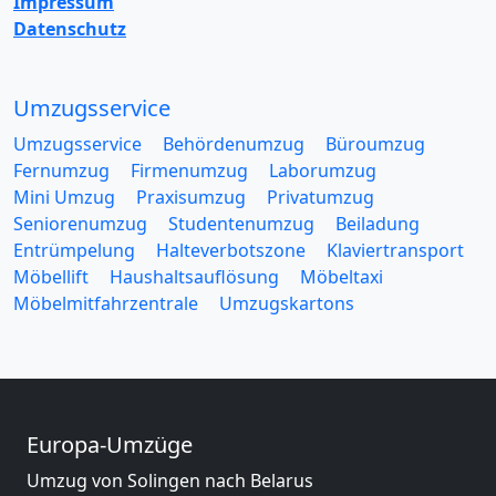
Impressum
Datenschutz
Umzugsservice
Umzugsservice
Behördenumzug
Büroumzug
Fernumzug
Firmenumzug
Laborumzug
Mini Umzug
Praxisumzug
Privatumzug
Seniorenumzug
Studentenumzug
Beiladung
Entrümpelung
Halteverbotszone
Klaviertransport
Möbellift
Haushaltsauflösung
Möbeltaxi
Möbelmitfahrzentrale
Umzugskartons
Europa-Umzüge
Umzug von Solingen nach Belarus