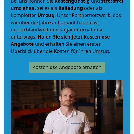
Bei uns können Sie
kostengünstig
und
stressfrei
umziehen
, sei es als
Beiladung
oder als
kompletter
Umzug
. Unser Partnernetzwerk, das
wir über die Jahre aufgebaut haben, ist
deutschlandweit und sogar international
unterwegs.
Holen Sie sich jetzt kostenlose
Angebote
und erhalten Sie einen ersten
Überblick über die Kosten für Ihren Umzug.
Kostenlose Angebote erhalten