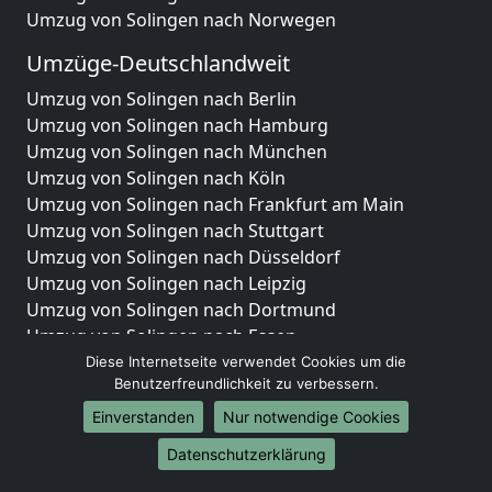
Umzug von Solingen nach Norwegen
Umzüge-Deutschlandweit
Umzug von Solingen nach Berlin
Umzug von Solingen nach Hamburg
Umzug von Solingen nach München
Umzug von Solingen nach Köln
Umzug von Solingen nach Frankfurt am Main
Umzug von Solingen nach Stuttgart
Umzug von Solingen nach Düsseldorf
Umzug von Solingen nach Leipzig
Umzug von Solingen nach Dortmund
Umzug von Solingen nach Essen
Umzug von Solingen nach Bremen
Diese Internetseite verwendet Cookies um die
Benutzerfreundlichkeit zu verbessern.
Umzug von Solingen nach Dresden
Umzug von Solingen nach Hannover
Einverstanden
Nur notwendige Cookies
Umzug von Solingen nach Nürnberg
Datenschutzerklärung
Umzug von Solingen nach Duisburg