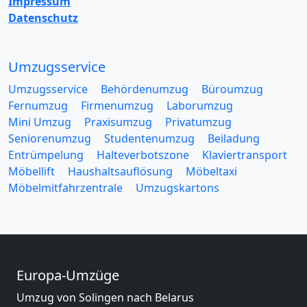
Impressum
Datenschutz
Umzugsservice
Umzugsservice
Behördenumzug
Büroumzug
Fernumzug
Firmenumzug
Laborumzug
Mini Umzug
Praxisumzug
Privatumzug
Seniorenumzug
Studentenumzug
Beiladung
Entrümpelung
Halteverbotszone
Klaviertransport
Möbellift
Haushaltsauflösung
Möbeltaxi
Möbelmitfahrzentrale
Umzugskartons
Europa-Umzüge
Umzug von Solingen nach Belarus