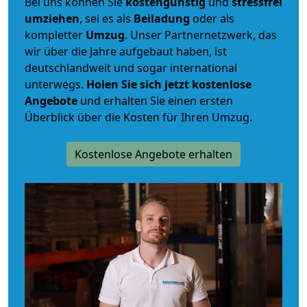
Bei uns können Sie
kostengünstig
und
stressfrei
umziehen
, sei es als
Beiladung
oder als
kompletter
Umzug
. Unser Partnernetzwerk, das
wir über die Jahre aufgebaut haben, ist
deutschlandweit und sogar international
unterwegs.
Holen Sie sich jetzt kostenlose
Angebote
und erhalten Sie einen ersten
Überblick über die Kosten für Ihren Umzug.
Kostenlose Angebote erhalten