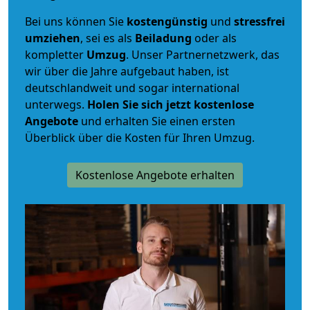
Bei uns können Sie
kostengünstig
und
stressfrei
umziehen
, sei es als
Beiladung
oder als
kompletter
Umzug
. Unser Partnernetzwerk, das
wir über die Jahre aufgebaut haben, ist
deutschlandweit und sogar international
unterwegs.
Holen Sie sich jetzt kostenlose
Angebote
und erhalten Sie einen ersten
Überblick über die Kosten für Ihren Umzug.
Kostenlose Angebote erhalten