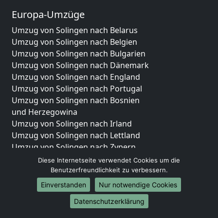
Europa-Umzüge
Umzug von Solingen nach Belarus
Umzug von Solingen nach Belgien
Umzug von Solingen nach Bulgarien
Umzug von Solingen nach Dänemark
Umzug von Solingen nach England
Umzug von Solingen nach Portugal
Umzug von Solingen nach Bosnien
und Herzegowina
Umzug von Solingen nach Irland
Umzug von Solingen nach Lettland
Umzug von Solingen nach Zypern
Umzug von Solingen nach Kroatien
Diese Internetseite verwendet Cookies um die
Umzug von Solingen nach Estland
Benutzerfreundlichkeit zu verbessern.
Umzug von Solingen nach Finnland
Einverstanden
Nur notwendige Cookies
Umzug von Solingen nach Frankreich
Datenschutzerklärung
Umzug von Solingen nach Griechenland
Umzug von Solingen nach Italien