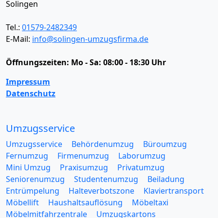
Solingen
Tel.:
01579-2482349
E-Mail:
info@solingen-umzugsfirma.de
Öffnungszeiten:
Mo - Sa: 08:00 - 18:30 Uhr
Impressum
Datenschutz
Umzugsservice
Umzugsservice
Behördenumzug
Büroumzug
Fernumzug
Firmenumzug
Laborumzug
Mini Umzug
Praxisumzug
Privatumzug
Seniorenumzug
Studentenumzug
Beiladung
Entrümpelung
Halteverbotszone
Klaviertransport
Möbellift
Haushaltsauflösung
Möbeltaxi
Möbelmitfahrzentrale
Umzugskartons