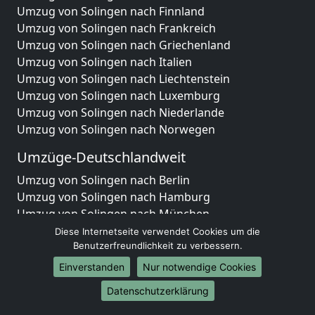
Umzug von Solingen nach Finnland
Umzug von Solingen nach Frankreich
Umzug von Solingen nach Griechenland
Umzug von Solingen nach Italien
Umzug von Solingen nach Liechtenstein
Umzug von Solingen nach Luxemburg
Umzug von Solingen nach Niederlande
Umzug von Solingen nach Norwegen
Umzüge-Deutschlandweit
Umzug von Solingen nach Berlin
Umzug von Solingen nach Hamburg
Umzug von Solingen nach München
Umzug von Solingen nach Köln
Diese Internetseite verwendet Cookies um die
Umzug von Solingen nach Frankfurt am Main
Benutzerfreundlichkeit zu verbessern.
Umzug von Solingen nach Stuttgart
Einverstanden
Nur notwendige Cookies
Umzug von Solingen nach Düsseldorf
Datenschutzerklärung
Umzug von Solingen nach Leipzig
Umzug von Solingen nach Dortmund