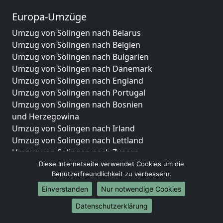
Europa-Umzüge
Umzug von Solingen nach Belarus
Umzug von Solingen nach Belgien
Umzug von Solingen nach Bulgarien
Umzug von Solingen nach Dänemark
Umzug von Solingen nach England
Umzug von Solingen nach Portugal
Umzug von Solingen nach Bosnien
und Herzegowina
Umzug von Solingen nach Irland
Umzug von Solingen nach Lettland
Umzug von Solingen nach Zypern
Umzug von Solingen nach Kroatien
Diese Internetseite verwendet Cookies um die
Benutzerfreundlichkeit zu verbessern.
Umzug von Solingen nach Estland
Umzug von Solingen nach Finnland
Einverstanden
Nur notwendige Cookies
Umzug von Solingen nach Frankreich
Datenschutzerklärung
Umzug von Solingen nach Griechenland