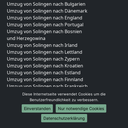
Umzug von Solingen nach Bulgarien
Umzug von Solingen nach Dänemark
Umzug von Solingen nach England
Umzug von Solingen nach Portugal
Umzug von Solingen nach Bosnien
und Herzegowina
Umzug von Solingen nach Irland
Umzug von Solingen nach Lettland
Umzug von Solingen nach Zypern
Umzug von Solingen nach Kroatien
Umzug von Solingen nach Estland
Umzug von Solingen nach Finnland
Umzug von Solingen nach Frankreich
Umzug von Solingen nach Griechenland
Diese Internetseite verwendet Cookies um die
Umzug von Solingen nach Italien
Benutzerfreundlichkeit zu verbessern.
Umzug von Solingen nach Liechtenstein
Einverstanden
Nur notwendige Cookies
Umzug von Solingen nach Luxemburg
Datenschutzerklärung
Umzug von Solingen nach Niederlande
Umzug von Solingen nach Norwegen