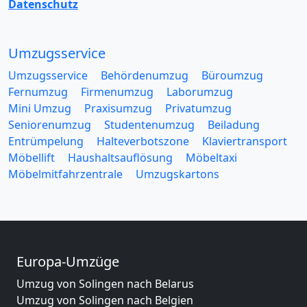
Datenschutz
Umzugsservice
Umzugsservice
Behördenumzug
Büroumzug
Fernumzug
Firmenumzug
Laborumzug
Mini Umzug
Praxisumzug
Privatumzug
Seniorenumzug
Studentenumzug
Beiladung
Entrümpelung
Halteverbotszone
Klaviertransport
Möbellift
Haushaltsauflösung
Möbeltaxi
Möbelmitfahrzentrale
Umzugskartons
Europa-Umzüge
Umzug von Solingen nach Belarus
Umzug von Solingen nach Belgien