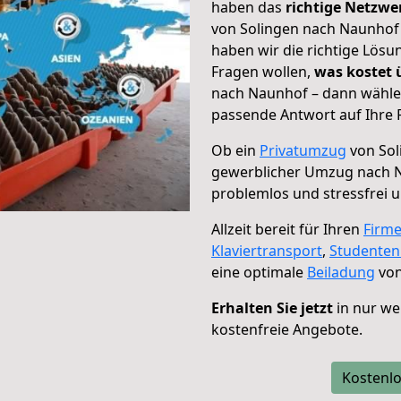
haben das
richtige Netzw
von Solingen nach Naunhof 
haben wir die richtige Lösu
Fragen wollen,
was kostet
nach Naunhof – dann wählen
passende Antwort auf Ihre 
Ob ein
Privatumzug
von Sol
gewerblicher Umzug nach 
problemlos und stressfrei 
Allzeit bereit für Ihren
Firm
Klaviertransport
,
Studente
eine optimale
Beiladung
von
Erhalten Sie jetzt
in nur we
kostenfreie Angebote.
Kostenlo