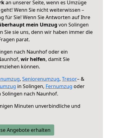
erk
an unserer Seite, wenn es Umzüge
geht! Wenn Sie nicht weiterwissen –
ng für Sie! Wenn Sie Antworten auf Ihre
 überhaupt mein Umzug
von Solingen
 Sie sie uns, denn wir haben immer die
Fragen parat.
ingen nach Naunhof oder ein
Naunhof,
wir helfen
, damit Sie
umziehen können.
enumzug
,
Seniorenumzug
,
Tresor
– &
numzug
in Solingen,
Fernumzug
oder
 Solingen nach Naunhof.
nigen Minuten unverbindliche und
se Angebote erhalten