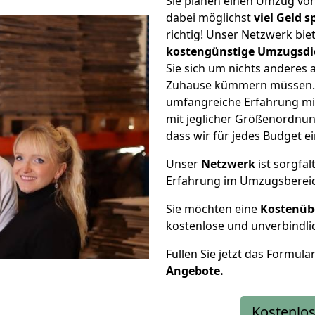
Sie planen einen Umzug vo
dabei möglichst
viel Geld 
richtig! Unser Netzwerk bi
kostengünstige Umzugsdi
Sie sich um nichts anderes 
Zuhause kümmern müssen. W
umfangreiche Erfahrung m
mit jeglicher Größenordnun
dass wir für jedes Budget 
Unser
Netzwerk
ist sorgfäl
Erfahrung im Umzugsberei
Sie möchten eine
Kostenüb
kostenlose und unverbindli
Füllen Sie jetzt das Formula
Angebote.
Kostenlos