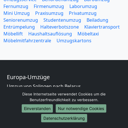
Fernumzug
Firmenumzug
Laborumzug
Mini Umzug
Praxisumzug
Privatumzug
Seniorenumzug
Studentenumzug
Beiladung
Entrümpelung
Halteverbotszone
Klaviertransport
Möbellift
Haushaltsauflösung
Möbeltaxi
Möbelmitfahrzentrale
Umzugskartons
Europa-Umzüge
Umzug von Solingen nach Belarus
Umzug von Solingen nach Belgien
Diese Internetseite verwendet Cookies um die
Umzug von Solingen nach Bulgarien
Benutzerfreundlichkeit zu verbessern.
Umzug von Solingen nach Dänemark
Einverstanden
Nur notwendige Cookies
Umzug von Solingen nach England
Datenschutzerklärung
Umzug von Solingen nach Portugal
Umzug von Solingen nach Bosnien