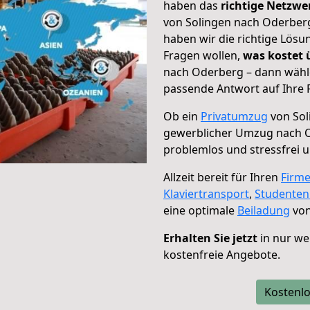
haben das
richtige Netzw
von Solingen nach Oderberg
haben wir die richtige Lösu
Fragen wollen,
was kostet
nach Oderberg – dann wähle
passende Antwort auf Ihre 
Ob ein
Privatumzug
von Sol
gewerblicher Umzug nach 
problemlos und stressfrei 
Allzeit bereit für Ihren
Firm
Klaviertransport
,
Studente
eine optimale
Beiladung
von
Erhalten Sie jetzt
in nur we
kostenfreie Angebote.
Kostenlo