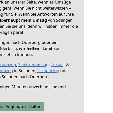
erk
an unserer Seite, wenn es Umzüge
 geht! Wenn Sie nicht weiterwissen –
ng für Sie! Wenn Sie Antworten auf Ihre
 überhaupt mein Umzug
von Solingen
n Sie sie uns, denn wir haben immer die
Fragen parat.
ingen nach Oderberg oder ein
Oderberg,
wir helfen
, damit Sie
umziehen können.
enumzug
,
Seniorenumzug
,
Tresor
– &
numzug
in Solingen,
Fernumzug
oder
 Solingen nach Oderberg.
nigen Minuten unverbindliche und
se Angebote erhalten