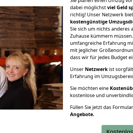
Sie planen einen Umzug vo
dabei möglichst
viel Geld 
richtig! Unser Netzwerk bi
kostengünstige Umzugsdi
Sie sich um nichts anderes 
Zuhause kümmern müssen. W
umfangreiche Erfahrung m
mit jeglicher Größenordnun
dass wir für jedes Budget 
Unser
Netzwerk
ist sorgfäl
Erfahrung im Umzugsberei
Sie möchten eine
Kostenüb
kostenlose und unverbindli
Füllen Sie jetzt das Formula
Angebote.
Kostenlos