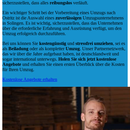
sicherzustellen, dass alles
reibungslos
verläuft.
Ein wichtiger Schritt bei der Vorbereitung eines Umzugs nach
Ostritz ist die Auswahl eines
zuverlässigen
Umzugsunternehmens
in Solingen. Es ist wichtig, sicherzustellen, dass das Unternehmen
über die erforderliche Erfahrung und Ausrüstung verfügt, um den
Umzug erfolgreich durchzuführen.
Bei uns können Sie
kostengünstig
und
stressfrei
umziehen
, sei es
als
Beiladung
oder als kompletter
Umzug
. Unser Partnernetzwerk,
das wir über die Jahre aufgebaut haben, ist deutschlandweit und
sogar international unterwegs.
Holen Sie sich jetzt kostenlose
Angebote
und erhalten Sie einen ersten Überblick über die Kosten
für Ihren Umzug.
Kostenlose Angebote erhalten