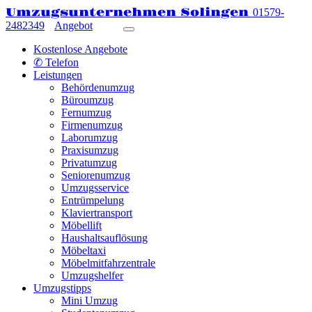
Umzugsunternehmen Solingen
01579-
2482349
Angebot
Kostenlose Angebote
✆ Telefon
Leistungen
Behördenumzug
Büroumzug
Fernumzug
Firmenumzug
Laborumzug
Praxisumzug
Privatumzug
Seniorenumzug
Umzugsservice
Entrümpelung
Klaviertransport
Möbellift
Haushaltsauflösung
Möbeltaxi
Möbelmitfahrzentrale
Umzugshelfer
Umzugstipps
Mini Umzug