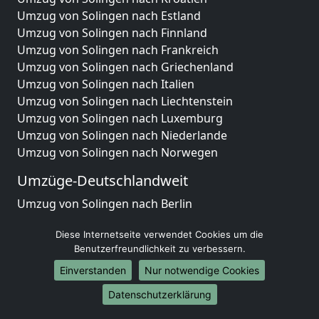
Umzug von Solingen nach Estland
Umzug von Solingen nach Finnland
Umzug von Solingen nach Frankreich
Umzug von Solingen nach Griechenland
Umzug von Solingen nach Italien
Umzug von Solingen nach Liechtenstein
Umzug von Solingen nach Luxemburg
Umzug von Solingen nach Niederlande
Umzug von Solingen nach Norwegen
Umzüge-Deutschlandweit
Umzug von Solingen nach Berlin
Umzug von Solingen nach Hamburg
Diese Internetseite verwendet Cookies um die
Umzug von Solingen nach München
Benutzerfreundlichkeit zu verbessern.
Umzug von Solingen nach Köln
Umzug von Solingen nach Frankfurt am Main
Einverstanden
Nur notwendige Cookies
Umzug von Solingen nach Stuttgart
Datenschutzerklärung
Umzug von Solingen nach Düsseldorf