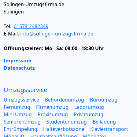
Solingen-Umzugsfirma.de
Solingen
Tel.:
01579-2482349
E-Mail:
info@solingen-umzugsfirma.de
Öffnungszeiten:
Mo - Sa: 08:00 - 18:30 Uhr
Impressum
Datenschutz
Umzugsservice
Umzugsservice
Behördenumzug
Büroumzug
Fernumzug
Firmenumzug
Laborumzug
Mini Umzug
Praxisumzug
Privatumzug
Seniorenumzug
Studentenumzug
Beiladung
Entrümpelung
Halteverbotszone
Klaviertransport
Möbellift
Haushaltsauflösung
Möbeltaxi