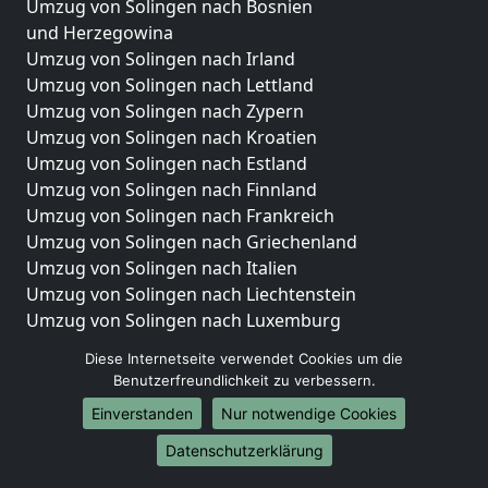
Umzug von Solingen nach Bosnien
und Herzegowina
Umzug von Solingen nach Irland
Umzug von Solingen nach Lettland
Umzug von Solingen nach Zypern
Umzug von Solingen nach Kroatien
Umzug von Solingen nach Estland
Umzug von Solingen nach Finnland
Umzug von Solingen nach Frankreich
Umzug von Solingen nach Griechenland
Umzug von Solingen nach Italien
Umzug von Solingen nach Liechtenstein
Umzug von Solingen nach Luxemburg
Umzug von Solingen nach Niederlande
Diese Internetseite verwendet Cookies um die
Umzug von Solingen nach Norwegen
Benutzerfreundlichkeit zu verbessern.
Umzüge-Deutschlandweit
Einverstanden
Nur notwendige Cookies
Umzug von Solingen nach Berlin
Datenschutzerklärung
Umzug von Solingen nach Hamburg