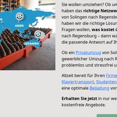
Sie wollen umziehen? Ob um
haben das
richtige Netzw
von Solingen nach Regensbu
haben wir die richtige Lösu
Fragen wollen,
was kostet
nach Regensburg – dann wäh
die passende Antwort auf Ih
Ob ein
Privatumzug
von Sol
gewerblicher Umzug nach 
problemlos und stressfrei 
Allzeit bereit für Ihren
Firm
Klaviertransport
,
Studente
eine optimale
Beiladung
von
Erhalten Sie jetzt
in nur we
kostenfreie Angebote.