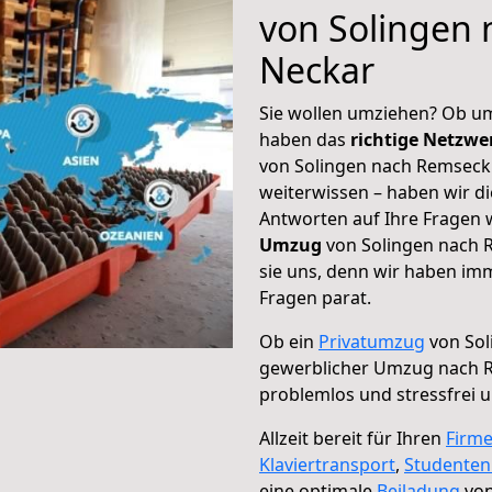
von Solingen
Neckar
Sie wollen umziehen? Ob um
haben das
richtige Netzw
von Solingen nach Remseck 
weiterwissen – haben wir di
Antworten auf Ihre Fragen 
Umzug
von Solingen nach 
sie uns, denn wir haben im
Fragen parat.
Ob ein
Privatumzug
von Sol
gewerblicher Umzug nach 
problemlos und stressfrei 
Allzeit bereit für Ihren
Firm
Klaviertransport
,
Studente
eine optimale
Beiladung
von