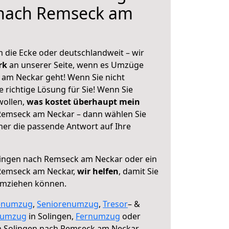
 nach Remseck am
 die Ecke oder deutschlandweit – wir
erk
an unserer Seite, wenn es Umzüge
am Neckar geht! Wenn Sie nicht
e richtige Lösung für Sie! Wenn Sie
wollen,
was kostet überhaupt mein
Remseck am Neckar – dann wählen Sie
mer die passende Antwort auf Ihre
ingen nach Remseck am Neckar oder ein
Remseck am Neckar,
wir helfen
, damit Sie
umziehen können.
enumzug
,
Seniorenumzug
,
Tresor
– &
numzug
in Solingen,
Fernumzug
oder
 Solingen nach Remseck am Neckar.