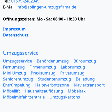
Tel.:
01579-2482349
E-Mail:
info@solingen-umzugsfirma.de
Öffnungszeiten:
Mo - Sa: 08:00 - 18:30 Uhr
Impressum
Datenschutz
Umzugsservice
Umzugsservice
Behördenumzug
Büroumzug
Fernumzug
Firmenumzug
Laborumzug
Mini Umzug
Praxisumzug
Privatumzug
Seniorenumzug
Studentenumzug
Beiladung
Entrümpelung
Halteverbotszone
Klaviertransport
Möbellift
Haushaltsauflösung
Möbeltaxi
Möbelmitfahrzentrale
Umzugskartons