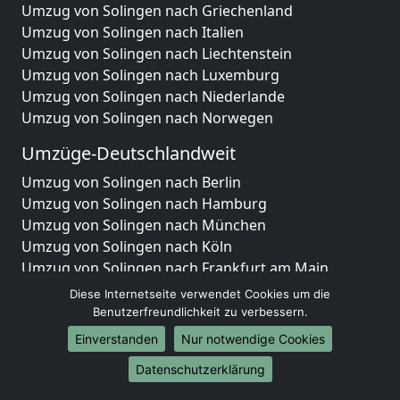
Umzug von Solingen nach Griechenland
Umzug von Solingen nach Italien
Umzug von Solingen nach Liechtenstein
Umzug von Solingen nach Luxemburg
Umzug von Solingen nach Niederlande
Umzug von Solingen nach Norwegen
Umzüge-Deutschlandweit
Umzug von Solingen nach Berlin
Umzug von Solingen nach Hamburg
Umzug von Solingen nach München
Umzug von Solingen nach Köln
Umzug von Solingen nach Frankfurt am Main
Umzug von Solingen nach Stuttgart
Diese Internetseite verwendet Cookies um die
Umzug von Solingen nach Düsseldorf
Benutzerfreundlichkeit zu verbessern.
Umzug von Solingen nach Leipzig
Einverstanden
Nur notwendige Cookies
Umzug von Solingen nach Dortmund
Datenschutzerklärung
Umzug von Solingen nach Essen
Umzug von Solingen nach Bremen