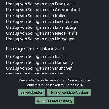
Umzug von Solingen nach Frankreich
Umzug von Solingen nach Griechenland
Umzug von Solingen nach Italien
Umzug von Solingen nach Liechtenstein
Umzug von Solingen nach Luxemburg
Umzug von Solingen nach Niederlande
Umzug von Solingen nach Norwegen
Umzüge-Deutschlandweit
Umzug von Solingen nach Berlin
Umzug von Solingen nach Hamburg
Umzug von Solingen nach München
Umzug von Solingen nach Köln
Umzug von Solingen nach Frankfurt am Main
Diese Internetseite verwendet Cookies um die
Umzug von Solingen nach Stuttgart
Benutzerfreundlichkeit zu verbessern.
Umzug von Solingen nach Düsseldorf
Einverstanden
Nur notwendige Cookies
Umzug von Solingen nach Leipzig
Datenschutzerklärung
Umzug von Solingen nach Dortmund
Umzug von Solingen nach Essen